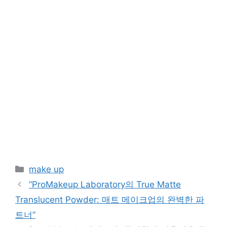
Categories
make up
“ProMakeup Laboratory의 True Matte
Translucent Powder: 매트 메이크업의 완벽한 파
트너”