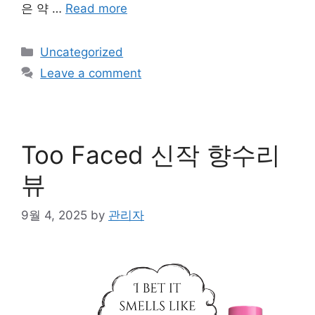
은 약 …
Read more
Categories
Uncategorized
Leave a comment
Too Faced 신작 향수리
뷰
9월 4, 2025
by
관리자