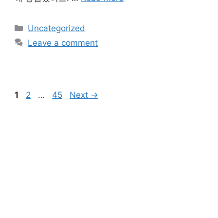
Categories
Uncategorized
Leave a comment
Page
Page
Page
1
2
…
45
Next
→