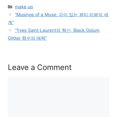
Categories
make up
“Musings of a Muse: 깊이 있는 뷰티 리뷰의 세
계”
“Yves Saint Laurent의 혁신, Black Opium
Glitter 향수의 매력”
Leave a Comment
Comment