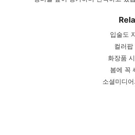
Rela
입술도 
컬러팝 
화장품 시
봄에 꼭
소셜미디어