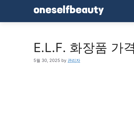
Skip
oneselfbeauty
to
content
E.L.F. 화장품 
5월 30, 2025
by
관리자