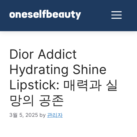
Skip
to
Me
oneselfbeauty
content
Dior Addict
Hydrating Shine
Lipstick: 매력과 실
망의 공존
3월 5, 2025
by
관리자