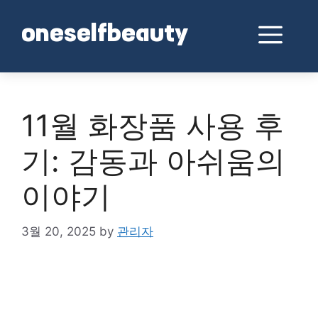
Skip
to
Me
oneselfbeauty
content
11월 화장품 사용 후
기: 감동과 아쉬움의
이야기
3월 20, 2025
by
관리자