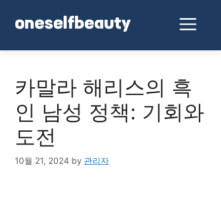
Skip
to
Me
oneselfbeauty
content
카말라 해리스의 흑
인 남성 정책: 기회와
도전
10월 21, 2024
by
관리자