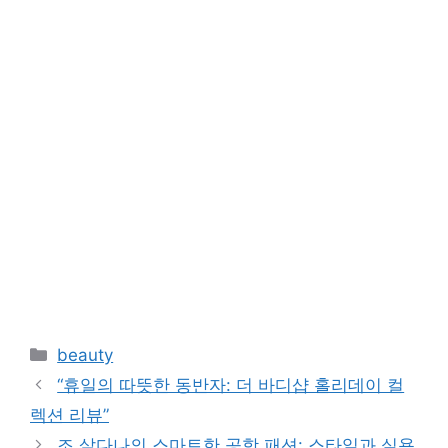
Categories
beauty
“휴일의 따뜻한 동반자: 더 바디샵 홀리데이 컬
렉션 리뷰”
조 살다나의 스마트한 공항 패션: 스타일과 실용