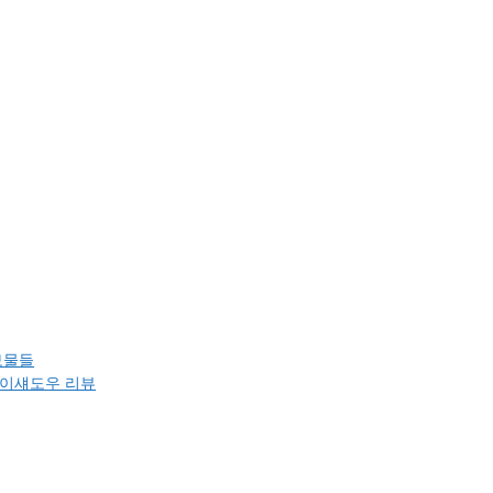
보물들
아이섀도우 리뷰