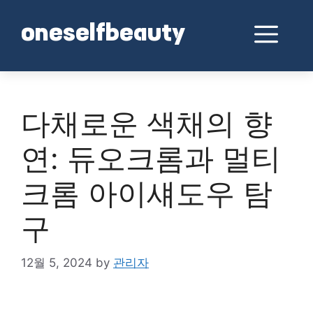
Skip
to
Me
oneselfbeauty
content
다채로운 색채의 향
연: 듀오크롬과 멀티
크롬 아이섀도우 탐
구
12월 5, 2024
by
관리자