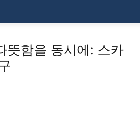
따뜻함을 동시에: 스카
탐구