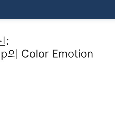
신:
p의 Color Emotion